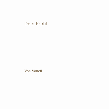
Übernahme von Bereichsverantwortung
Ausbildung zum Experten für Containerstau und
Ladungssicherung
Dein Profil
Von Vorteil